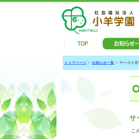
トップページ
>
お知らせ一覧
>
サーカス見
サ
こん