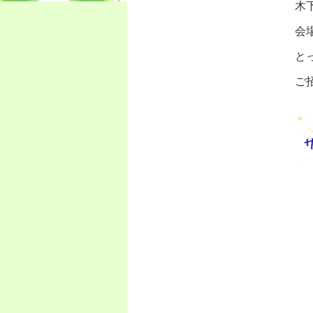
木
会
と
ご