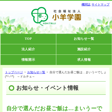
機関誌
サイトマップ
TOP
お知らせ一覧
法人紹介
施設紹介
情報開示
求人情報
トップページ
>
お知らせ一覧
>
自分で選んだお昼ご飯は…まいうーでしょ
(*^-^*) ～ドルチェ～
お知らせ・イベント情報
自分で選んだお昼ご飯は…まいうーで